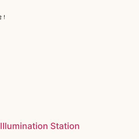
合！
ination Station