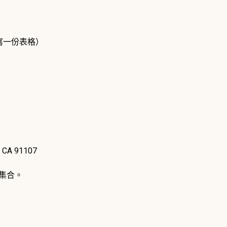
寫一份表格）
, CA 91107
場集合。