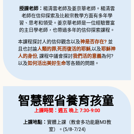
授課老師：
楊清雲老師及姜京華老師。楊清雲
老師在信仰探索及比較宗教學方面有多年學
習、思考和領受。姜京華老師是一位經驗豐富
的主日學老師，也帶過多年的信仰探索課程。
本課程探討人的信仰觀念以及
神是否存在?
並
且也討論
人類的罪
,
死而復活的耶穌
,以及
耶穌神
人的身份
, 課程中議會探討
我們活的意義
為何?
以及
如何活出美好生命
等各類的問題。
智慧輕省養育孩童
上課時間：週五 晚上 7:30-9:00
上課地點：
實體上課（教會多功能廳M3教
室）。(5/8-7/24)