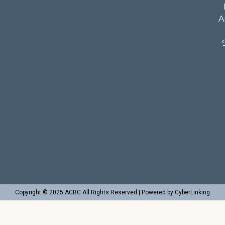
A
Copyright © 2025 ACBC All Rights Reserved | Powered by CyberLinking