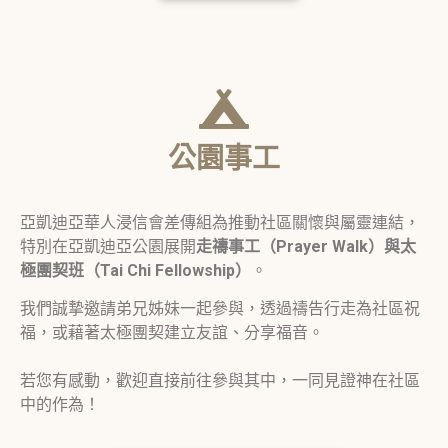
公園事工
亞凱迪亞華人浸信會差傳組為推動社區關懷與屬靈連結，
特別在亞凱迪亞公園展開
走禱事工（Prayer Walk）與太
極團契班（Tai Chi Fellowship）
。
我們誠摯邀請弟兄姊妹一起參與，透過禱告行走為社區祝
福，或藉著太極團契建立友誼、分享福音。
若您有感動，歡迎直接前往參與其中，一同見證神在社區
中的作為！