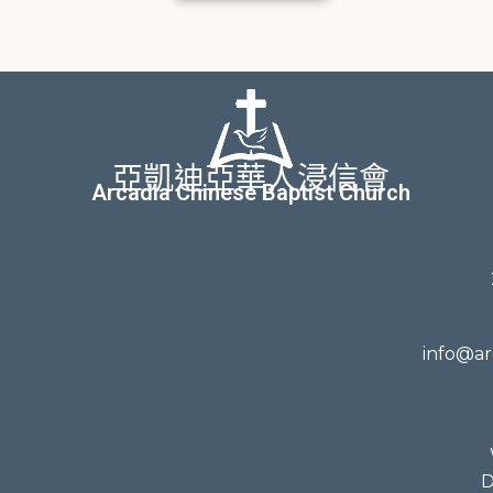
亞凱迪亞華人浸信會
Arcadia Chinese Baptist Church
info@ar
D