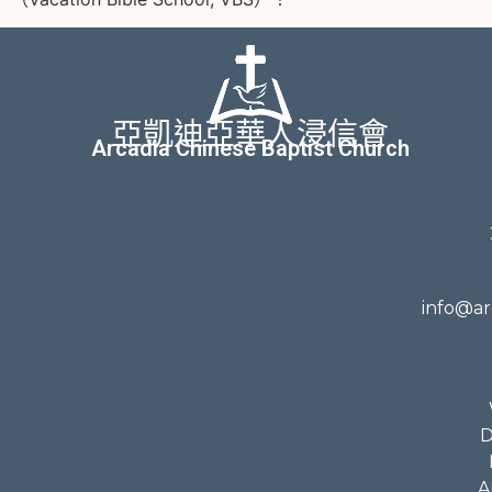
亞凱迪亞華人浸信會
Arcadia Chinese Baptist Church
info@ar
D
A